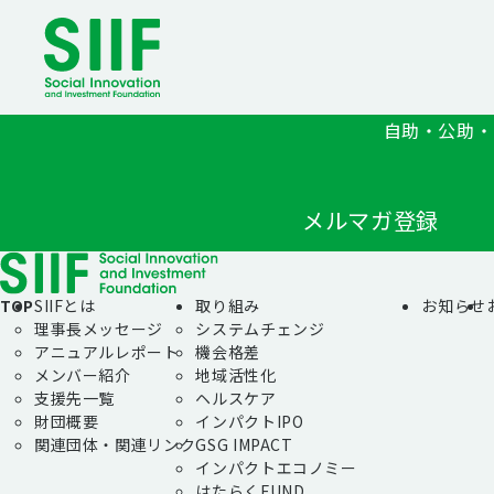
自助・公助・
メルマガ登録
TOP
SIIFとは
取り組み
お知らせ
理事長メッセージ
システムチェンジ
アニュアルレポート
機会格差
メンバー紹介
地域活性化
支援先一覧
ヘルスケア
財団概要
インパクトIPO
関連団体・関連リンク
GSG IMPACT
インパクトエコノミー
はたらくFUND