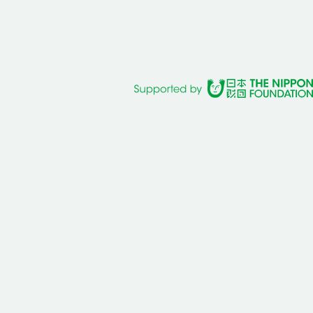
agram
Podcast『Elephant
Podcast『Elephant
Talk』
Talk』
@Spotify
@Apple
Podcast