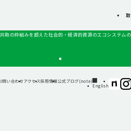
取
共助の枠組みを超えた社会的・経済的資源のエコシステム
お問い合わせ
アクセス
採用情報
公式ブログ(note)
SIIF（一
SII
English
般財
般財
団法
団法
人 社
人 社
会変
会変
革推
革推
進財
進財
団）
団）
公式
公式