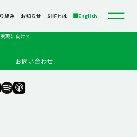
り組み
お知らせ
SIIFとは
English
の実現に向けて
お問い合わせ
F（一
SIIF（一
SIIF（一
般財
般財
団法
団法
人 社
人 社
会変
会変
革推
革推
進財
進財
団）
団）
公式
公式