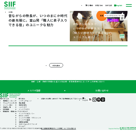
取り組み
お知らせ
SIIFとは
English
#記事
昔ながらの特長が、いつのまにか時代
の最先端に。富山発「職人に弟子入り
できる宿」のユニークな魅力
#文化資本
自助・公助・共助の枠組みを超えた社会的・経済的資源のエコシステムの実現に向けて
メルマガ登録
お問い合わせ
TOP
SIIFとは
取り組み
お知らせ
お問い合わせ
アクセス
採用情報
公式ブログ(note)
SIIF（一
SIIF（一
SIIF（一
SIIF（一
English
理事長メッセージ
システムチェンジ
般財
般財
般財
般財
アニュアルレポート
機会格差
団法
団法
団法
団法
メンバー紹介
地域活性化
人 社
人 社
人 社
人 社
支援先一覧
ヘルスケア
会変
会変
会変
会変
財団概要
インパクトIPO
革推
革推
革推
革推
関連団体・関連リンク
GSG IMPACT
進財
進財
進財
進財
インパクトエコノミー
団）
団）
団）
団）
はたらくFUND
公式
公式
公式
公式
インパクト測定・マネジメント
note
Instagram
Podcast『Elephant
Podcast『Elephant
インパクト投資
Talk』
Talk』
休眠預金事業
@Spotify
@Apple
SIIFIC ウェルネスファンド
Podcast
B-Corp™
個人情報保護方針
サイト利用についてのお知らせ
© JAPAN SOCIAL INNOVATION AND INVESTMENT FOUNDATION