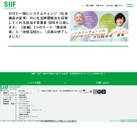
取り組み
お知らせ
SIIFとは
English
SIIFと一緒にシステムチェンジ（社会
構造の変革）共に社会課題解決を探索
してくれる目指す事業者･団体を公募し
ます。 【後編】2つのテーマ「機会格
差」と「地域活性化」（応募は終了し
ました）
自助・公助・共助の枠組みを超えた社会的・経済的資源のエコシステムの実現に向けて
メルマガ登録
お問い合わせ
TOP
SIIFとは
取り組み
お知らせ
お問い合わせ
アクセス
採用情報
公式ブログ(note)
SIIF（一
SIIF（一
SIIF（一
SIIF（一
English
理事長メッセージ
システムチェンジ
般財
般財
般財
般財
アニュアルレポート
機会格差
団法
団法
団法
団法
メンバー紹介
地域活性化
人 社
人 社
人 社
人 社
支援先一覧
ヘルスケア
会変
会変
会変
会変
財団概要
インパクトIPO
革推
革推
革推
革推
関連団体・関連リンク
GSG IMPACT
進財
進財
進財
進財
インパクトエコノミー
団）
団）
団）
団）
はたらくFUND
公式
公式
公式
公式
インパクト測定・マネジメント
note
Instagram
Podcast『Elephant
Podcast『Elephant
インパクト投資
Talk』
Talk』
休眠預金事業
@Spotify
@Apple
SIIFIC ウェルネスファンド
Podcast
B-Corp™
個人情報保護方針
サイト利用についてのお知らせ
© JAPAN SOCIAL INNOVATION AND INVESTMENT FOUNDATION