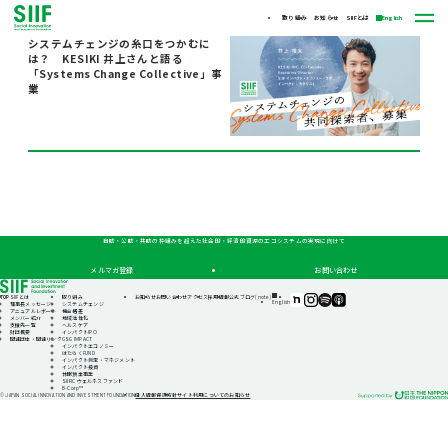
取り組み
お知らせ
SIIFとは
English
システムチェンジの糸口をつかむに
は？ KESIKI 井上さんと語る
「Systems Change Collective」事
業
自助・公助・共助の枠組みを超えた社会的・経済的資源のエコシステムの実現に向けて
メルマガ登録
お問い合わせ
TOP
SIIFとは
取り組み
お知らせ
お問い合わせ
アクセス
採用情報
公式ブログ(note)
SIIF（一
SIIF（一
SIIF（一
SIIF（一
English
理事長メッセージ
システムチェンジ
般財
般財
般財
般財
アニュアルレポート
機会格差
団法
団法
団法
団法
メンバー紹介
地域活性化
人 社
人 社
人 社
人 社
支援先一覧
ヘルスケア
会変
会変
会変
会変
財団概要
インパクトIPO
革推
革推
革推
革推
関連団体・関連リンク
GSG IMPACT
進財
進財
進財
進財
インパクトエコノミー
団）
団）
団）
団）
はたらくFUND
公式
公式
公式
公式
インパクト測定・マネジメント
note
Instagram
Podcast『Elephant
Podcast『Elephant
インパクト投資
Talk』
Talk』
休眠預金事業
@Spotify
@Apple
SIIFIC ウェルネスファンド
Podcast
B-Corp™
個人情報保護方針
サイト利用についてのお知らせ
© JAPAN SOCIAL INNOVATION AND INVESTMENT FOUNDATION