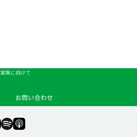
の実現に向けて
お問い合わせ
F（一
SIIF（一
SIIF（一
般財
般財
団法
団法