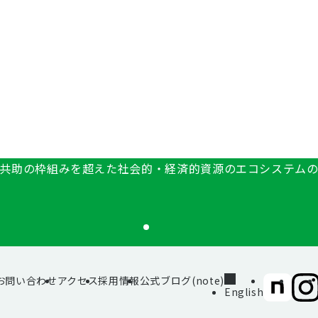
共助の枠組みを超えた社会的・経済的資源のエコシステム
お問い合わせ
アクセス
採用情報
公式ブログ(note)
SIIF（一
SII
English
般財
般財
団法
団法