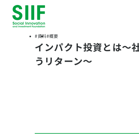
#資料
#概要
インパクト投資とは〜
うリターン〜