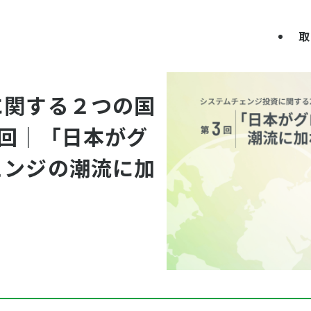
取
に関する２つの国
回｜「日本がグ
ェンジの潮流に加
」