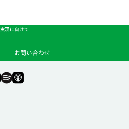
の実現に向けて
お問い合わせ
F（一
SIIF（一
SIIF（一
般財
般財
団法
団法
人 社
人 社
会変
会変
革推
革推
進財
進財
団）
団）
公式
公式