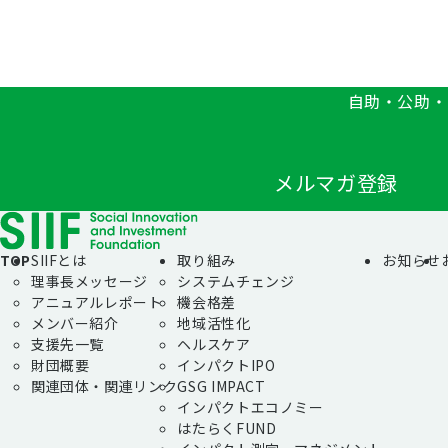
自助・公助・
メルマガ登録
TOP
SIIFとは
取り組み
お知らせ
理事長メッセージ
システムチェンジ
アニュアルレポート
機会格差
メンバー紹介
地域活性化
支援先一覧
ヘルスケア
財団概要
インパクトIPO
関連団体・関連リンク
GSG IMPACT
インパクトエコノミー
はたらくFUND