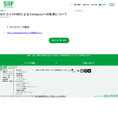
取り組み
お知らせ
SIIFとは
English
お知らせ
2021/10/18
はたらくFUNDによるCompassへの投資について
#プレスリリース
プレスリリース資料
はたらくFUNDによるCompassへの投資について
お知らせ一覧へ戻る
自助・公助・共助の枠組みを超えた社会的・経済的資源のエコシステムの実現に向けて
メルマガ登録
お問い合わせ
TOP
SIIFとは
取り組み
お知らせ
お問い合わせ
アクセス
採用情報
公式ブログ(note)
SIIF（一
SIIF（一
SIIF（一
SIIF（一
English
理事長メッセージ
システムチェンジ
般財
般財
般財
般財
アニュアルレポート
機会格差
団法
団法
団法
団法
メンバー紹介
地域活性化
人 社
人 社
人 社
人 社
支援先一覧
ヘルスケア
会変
会変
会変
会変
財団概要
インパクトIPO
革推
革推
革推
革推
関連団体・関連リンク
GSG IMPACT
進財
進財
進財
進財
インパクトエコノミー
団）
団）
団）
団）
はたらくFUND
公式
公式
公式
公式
インパクト測定・マネジメント
note
Instagram
Podcast『Elephant
Podcast『Elephant
インパクト投資
Talk』
Talk』
休眠預金事業
@Spotify
@Apple
SIIFIC ウェルネスファンド
Podcast
B-Corp™
個人情報保護方針
サイト利用についてのお知らせ
© JAPAN SOCIAL INNOVATION AND INVESTMENT FOUNDATION