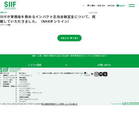
取り組み
お知らせ
SIIFとは
English
お知らせ
2021/12/10
SIIFが事務局を務めるインパクト志向金融宣言について、掲
載していただきました。（NHKオンライン）
#メディア掲載
お知らせ一覧へ戻る
自助・公助・共助の枠組みを超えた社会的・経済的資源のエコシステムの実現に向けて
メルマガ登録
お問い合わせ
TOP
SIIFとは
取り組み
お知らせ
お問い合わせ
アクセス
採用情報
公式ブログ(note)
SIIF（一
SIIF（一
SIIF（一
SIIF（一
English
理事長メッセージ
システムチェンジ
般財
般財
般財
般財
アニュアルレポート
機会格差
団法
団法
団法
団法
メンバー紹介
地域活性化
人 社
人 社
人 社
人 社
支援先一覧
ヘルスケア
会変
会変
会変
会変
財団概要
インパクトIPO
革推
革推
革推
革推
関連団体・関連リンク
GSG IMPACT
進財
進財
進財
進財
インパクトエコノミー
団）
団）
団）
団）
はたらくFUND
公式
公式
公式
公式
インパクト測定・マネジメント
note
Instagram
Podcast『Elephant
Podcast『Elephant
インパクト投資
Talk』
Talk』
休眠預金事業
@Spotify
@Apple
SIIFIC ウェルネスファンド
Podcast
B-Corp™
個人情報保護方針
サイト利用についてのお知らせ
© JAPAN SOCIAL INNOVATION AND INVESTMENT FOUNDATION