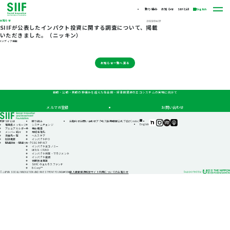
取り組み
お知らせ
SIIFとは
English
お知らせ
2022/04/27
SIIFが公表したインパクト投資に関する調査について、掲載
いただきました。（ニッキン）
#メディア掲載
お知らせ一覧へ戻る
自助・公助・共助の枠組みを超えた社会的・経済的資源のエコシステムの実現に向けて
メルマガ登録
お問い合わせ
TOP
SIIFとは
取り組み
お知らせ
お問い合わせ
アクセス
採用情報
公式ブログ(note)
SIIF（一
SIIF（一
SIIF（一
SIIF（一
English
理事長メッセージ
システムチェンジ
般財
般財
般財
般財
アニュアルレポート
機会格差
団法
団法
団法
団法
メンバー紹介
地域活性化
人 社
人 社
人 社
人 社
支援先一覧
ヘルスケア
会変
会変
会変
会変
財団概要
インパクトIPO
革推
革推
革推
革推
関連団体・関連リンク
GSG IMPACT
進財
進財
進財
進財
インパクトエコノミー
団）
団）
団）
団）
はたらくFUND
公式
公式
公式
公式
インパクト測定・マネジメント
note
Instagram
Podcast『Elephant
Podcast『Elephant
インパクト投資
Talk』
Talk』
休眠預金事業
@Spotify
@Apple
SIIFIC ウェルネスファンド
Podcast
B-Corp™
個人情報保護方針
サイト利用についてのお知らせ
© JAPAN SOCIAL INNOVATION AND INVESTMENT FOUNDATION