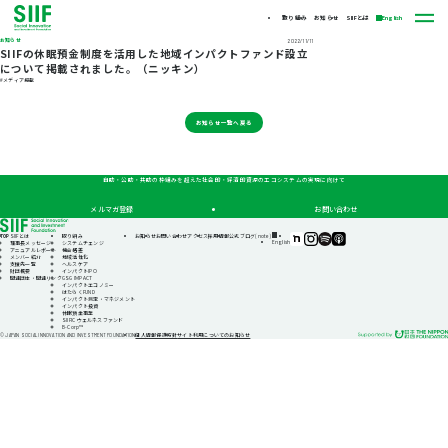
取り組み
お知らせ
SIIFとは
English
お知らせ
2022/11/11
SIIFの休眠預金制度を活用した地域インパクトファンド設立
について掲載されました。（ニッキン）
#メディア掲載
お知らせ一覧へ戻る
自助・公助・共助の枠組みを超えた社会的・経済的資源のエコシステムの実現に向けて
メルマガ登録
お問い合わせ
TOP
SIIFとは
取り組み
お知らせ
お問い合わせ
アクセス
採用情報
公式ブログ(note)
SIIF（一
SIIF（一
SIIF（一
SIIF（一
English
理事長メッセージ
システムチェンジ
般財
般財
般財
般財
アニュアルレポート
機会格差
団法
団法
団法
団法
メンバー紹介
地域活性化
人 社
人 社
人 社
人 社
支援先一覧
ヘルスケア
会変
会変
会変
会変
財団概要
インパクトIPO
革推
革推
革推
革推
関連団体・関連リンク
GSG IMPACT
進財
進財
進財
進財
インパクトエコノミー
団）
団）
団）
団）
はたらくFUND
公式
公式
公式
公式
インパクト測定・マネジメント
note
Instagram
Podcast『Elephant
Podcast『Elephant
インパクト投資
Talk』
Talk』
休眠預金事業
@Spotify
@Apple
SIIFIC ウェルネスファンド
Podcast
B-Corp™
個人情報保護方針
サイト利用についてのお知らせ
© JAPAN SOCIAL INNOVATION AND INVESTMENT FOUNDATION