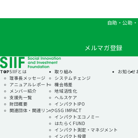
自助・公助・
メルマガ登録
TOP
SIIFとは
取り組み
お知らせ
理事長メッセージ
システムチェンジ
アニュアルレポート
機会格差
メンバー紹介
地域活性化
支援先一覧
ヘルスケア
財団概要
インパクトIPO
関連団体・関連リンク
GSG IMPACT
インパクトエコノミー
はたらくFUND
インパクト測定・マネジメント
インパクト投資