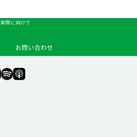
の実現に向けて
お問い合わせ
F（一
SIIF（一
SIIF（一
般財
般財
団法
団法
人 社
人 社
会変
会変
革推
革推
進財
進財
団）
団）
公式
公式
agram
Podcast『Elephant
Podcast『Elephant
Talk』
Talk』