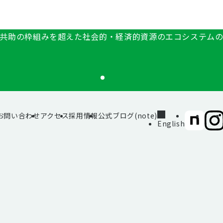
共助の枠組みを超えた社会的・経済的資源のエコシステム
お問い合わせ
アクセス
採用情報
公式ブログ(note)
SIIF（一
SII
English
般財
般財
団法
団法
人 社
人 社
会変
会変
革推
革推
進財
進財
団）
団）
公式
公式
note
Inst