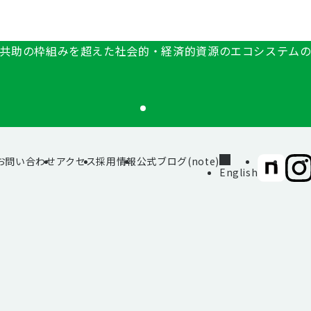
共助の枠組みを超えた社会的・経済的資源のエコシステム
お問い合わせ
アクセス
採用情報
公式ブログ(note)
SIIF（一
SII
English
般財
般財
団法
団法
人 社
人 社
会変
会変
革推
革推
進財
進財
団）
団）
公式
公式
note
Inst