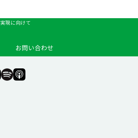
の実現に向けて
お問い合わせ
F（一
SIIF（一
SIIF（一
般財
般財
団法
団法
人 社
人 社
会変
会変
革推
革推
進財
進財
団）
団）
公式
公式
agram
Podcast『Elephant
Podcast『Elephant
Talk』
Talk』