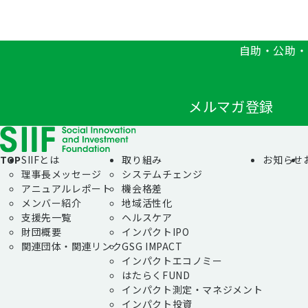
自助・公助・
メルマガ登録
TOP
SIIFとは
取り組み
お知らせ
理事長メッセージ
システムチェンジ
アニュアルレポート
機会格差
メンバー紹介
地域活性化
支援先一覧
ヘルスケア
財団概要
インパクトIPO
関連団体・関連リンク
GSG IMPACT
インパクトエコノミー
はたらくFUND
インパクト測定・マネジメント
インパクト投資