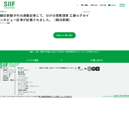
取り組み
お知らせ
SIIFとは
English
お知らせ
2024/01/17
朝日新聞夕刊の連載記事にて、SIIFの常務理事 工藤七子のイ
ンタビュー記事が記載されました。（朝日新聞）
#メディア掲載
お知らせ一覧へ戻る
自助・公助・共助の枠組みを超えた社会的・経済的資源のエコシステムの実現に向けて
メルマガ登録
お問い合わせ
TOP
SIIFとは
取り組み
お知らせ
お問い合わせ
アクセス
採用情報
公式ブログ(note)
SIIF（一
SIIF（一
SIIF（一
SIIF（一
English
理事長メッセージ
システムチェンジ
般財
般財
般財
般財
アニュアルレポート
機会格差
団法
団法
団法
団法
メンバー紹介
地域活性化
人 社
人 社
人 社
人 社
支援先一覧
ヘルスケア
会変
会変
会変
会変
財団概要
インパクトIPO
革推
革推
革推
革推
関連団体・関連リンク
GSG IMPACT
進財
進財
進財
進財
インパクトエコノミー
団）
団）
団）
団）
はたらくFUND
公式
公式
公式
公式
インパクト測定・マネジメント
note
Instagram
Podcast『Elephant
Podcast『Elephant
インパクト投資
Talk』
Talk』
休眠預金事業
@Spotify
@Apple
SIIFIC ウェルネスファンド
Podcast
B-Corp™
個人情報保護方針
サイト利用についてのお知らせ
© JAPAN SOCIAL INNOVATION AND INVESTMENT FOUNDATION