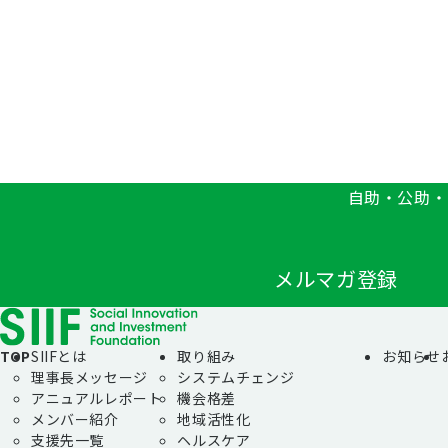
自助・公助・
メルマガ登録
TOP
SIIFとは
取り組み
お知らせ
理事長メッセージ
システムチェンジ
アニュアルレポート
機会格差
メンバー紹介
地域活性化
支援先一覧
ヘルスケア