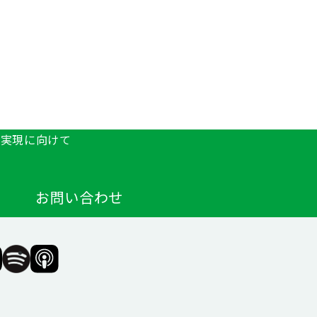
の実現に向けて
お問い合わせ
F（一
SIIF（一
SIIF（一
般財
般財
団法
団法
人 社
人 社
会変
会変