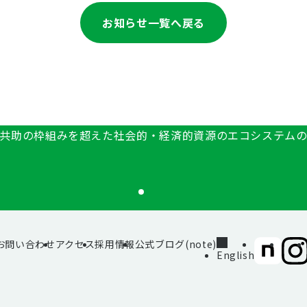
お知らせ一覧へ戻る
共助の枠組みを超えた社会的・経済的資源のエコシステム
お問い合わせ
アクセス
採用情報
公式ブログ(note)
SIIF（一
SII
English
般財
般財
団法
団法
人 社
人 社
会変
会変