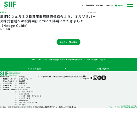
取り組み
お知らせ
SIIFとは
English
お知らせ
2024/04/02
SIIFIC ウェルネス投資事業有限責任組合より、 オルソリバー
ス株式会社への投資実行について掲載いただきました
（Hedge Guide）
#メディア掲載
お知らせ一覧へ戻る
自助・公助・共助の枠組みを超えた社会的・経済的資源のエコシステムの実現に向けて
メルマガ登録
お問い合わせ
TOP
SIIFとは
取り組み
お知らせ
お問い合わせ
アクセス
採用情報
公式ブログ(note)
SIIF（一
SIIF（一
SIIF（一
SIIF（一
English
理事長メッセージ
システムチェンジ
般財
般財
般財
般財
アニュアルレポート
機会格差
団法
団法
団法
団法
メンバー紹介
地域活性化
人 社
人 社
人 社
人 社
支援先一覧
ヘルスケア
会変
会変
会変
会変
財団概要
インパクトIPO
革推
革推
革推
革推
関連団体・関連リンク
GSG IMPACT
進財
進財
進財
進財
インパクトエコノミー
団）
団）
団）
団）
はたらくFUND
公式
公式
公式
公式
インパクト測定・マネジメント
note
Instagram
Podcast『Elephant
Podcast『Elephant
インパクト投資
Talk』
Talk』
休眠預金事業
@Spotify
@Apple
SIIFIC ウェルネスファンド
Podcast
B-Corp™
個人情報保護方針
サイト利用についてのお知らせ
© JAPAN SOCIAL INNOVATION AND INVESTMENT FOUNDATION