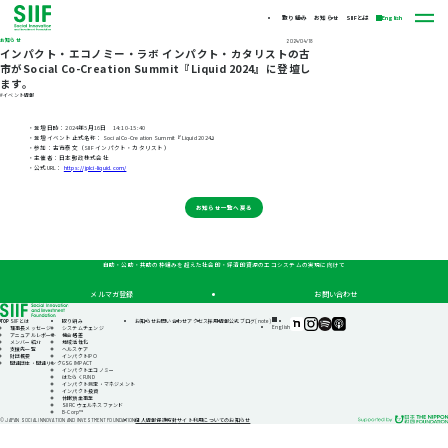
取り組み
お知らせ
SIIFとは
English
お知らせ
2024/04/18
インパクト・エコノミー・ラボ インパクト・カタリストの古
市がSocial Co-Creation Summit『Liquid 2024』に登壇し
ます。
#イベント情報
・登壇日時：2024年5月16日 14:10-15:40
・登壇イベント正式名称：Social Co-Creation Summit『Liquid 2024』
・参加：古市泰文（SIIF インパクト・カタリスト）
・主催者：日本郵政株式会社
・公式URL：
https://jplci-liquid.com/
お知らせ一覧へ戻る
自助・公助・共助の枠組みを超えた社会的・経済的資源のエコシステムの実現に向けて
メルマガ登録
お問い合わせ
TOP
SIIFとは
取り組み
お知らせ
お問い合わせ
アクセス
採用情報
公式ブログ(note)
SIIF（一
SIIF（一
SIIF（一
SIIF（一
English
理事長メッセージ
システムチェンジ
般財
般財
般財
般財
アニュアルレポート
機会格差
団法
団法
団法
団法
メンバー紹介
地域活性化
人 社
人 社
人 社
人 社
支援先一覧
ヘルスケア
会変
会変
会変
会変
財団概要
インパクトIPO
革推
革推
革推
革推
関連団体・関連リンク
GSG IMPACT
進財
進財
進財
進財
インパクトエコノミー
団）
団）
団）
団）
はたらくFUND
公式
公式
公式
公式
インパクト測定・マネジメント
note
Instagram
Podcast『Elephant
Podcast『Elephant
インパクト投資
Talk』
Talk』
休眠預金事業
@Spotify
@Apple
SIIFIC ウェルネスファンド
Podcast
B-Corp™
個人情報保護方針
サイト利用についてのお知らせ
© JAPAN SOCIAL INNOVATION AND INVESTMENT FOUNDATION