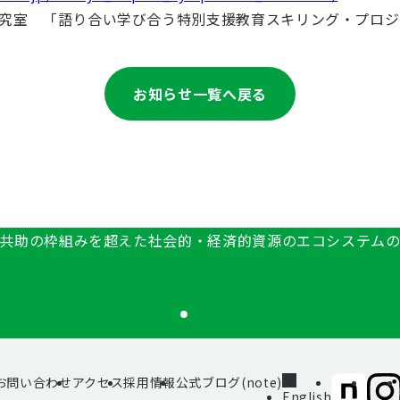
究室 「語り合い学び合う特別支援教育スキリング・プロジ
お知らせ一覧へ戻る
共助の枠組みを超えた社会的・経済的資源のエコシステム
お問い合わせ
アクセス
採用情報
公式ブログ(note)
SIIF（一
SII
English