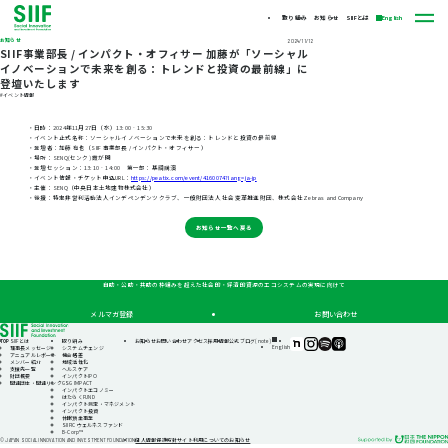
取り組み
お知らせ
SIIFとは
English
お知らせ
2024/11/12
SIIF事業部長 / インパクト・オフィサー 加藤が「ソーシャル
イノベーションで未来を創る：トレンドと投資の最前線」に
登壇いたします
#イベント情報
・日時：2024年11月27日（水）13:00‐15:30
・イベント正式名称：ソーシャルイノベーションで未来を創る：トレンドと投資の最前線
・登壇者：加藤 有也（SIIF 事業部長 / インパクト・オフィサー）
・場所：SENQ(センク) 霞が関
・登壇セッション：13:10‐14:00 第一部：基調講演
・イベント情報・チケット申込URL：
https://peatix.com/event/4160074?lang=ja-jp
・主催：SENQ（中央日本土地建物株式会社）
・後援：特定非営利活動法人インデペンデンツクラブ、一般財団法人 社会変革推進財団、株式会社Zebras and Company
お知らせ一覧へ戻る
自助・公助・共助の枠組みを超えた社会的・経済的資源のエコシステムの実現に向けて
メルマガ登録
お問い合わせ
TOP
SIIFとは
取り組み
お知らせ
お問い合わせ
アクセス
採用情報
公式ブログ(note)
SIIF（一
SIIF（一
SIIF（一
SIIF（一
English
理事長メッセージ
システムチェンジ
般財
般財
般財
般財
アニュアルレポート
機会格差
団法
団法
団法
団法
メンバー紹介
地域活性化
人 社
人 社
人 社
人 社
支援先一覧
ヘルスケア
会変
会変
会変
会変
財団概要
インパクトIPO
革推
革推
革推
革推
関連団体・関連リンク
GSG IMPACT
進財
進財
進財
進財
インパクトエコノミー
団）
団）
団）
団）
はたらくFUND
公式
公式
公式
公式
インパクト測定・マネジメント
note
Instagram
Podcast『Elephant
Podcast『Elephant
インパクト投資
Talk』
Talk』
休眠預金事業
@Spotify
@Apple
SIIFIC ウェルネスファンド
Podcast
B-Corp™
個人情報保護方針
サイト利用についてのお知らせ
© JAPAN SOCIAL INNOVATION AND INVESTMENT FOUNDATION