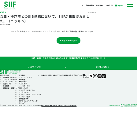
取り組み
お知らせ
SIIFとは
English
お知らせ
2017/08/11
兵庫・神戸市とのSIB連携において、SIIFが掲載されまし
た。（ニッキン）
#メディア掲載
ニッキン「三井住友ＦＧ、ソーシャル・インパクト・ボンド、神戸市と透析予防で募集」2017/8/11
お知らせ一覧へ戻る
自助・公助・共助の枠組みを超えた社会的・経済的資源のエコシステムの実現に向けて
メルマガ登録
お問い合わせ
TOP
SIIFとは
取り組み
お知らせ
お問い合わせ
アクセス
採用情報
公式ブログ(note)
SIIF（一
SIIF（一
SIIF（一
SIIF（一
English
理事長メッセージ
システムチェンジ
般財
般財
般財
般財
アニュアルレポート
機会格差
団法
団法
団法
団法
メンバー紹介
地域活性化
人 社
人 社
人 社
人 社
支援先一覧
ヘルスケア
会変
会変
会変
会変
財団概要
インパクトIPO
革推
革推
革推
革推
関連団体・関連リンク
GSG IMPACT
進財
進財
進財
進財
インパクトエコノミー
団）
団）
団）
団）
はたらくFUND
公式
公式
公式
公式
インパクト測定・マネジメント
note
Instagram
Podcast『Elephant
Podcast『Elephant
インパクト投資
Talk』
Talk』
休眠預金事業
@Spotify
@Apple
SIIFIC ウェルネスファンド
Podcast
B-Corp™
個人情報保護方針
サイト利用についてのお知らせ
© JAPAN SOCIAL INNOVATION AND INVESTMENT FOUNDATION