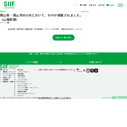
取り組み
お知らせ
SIIFとは
English
お知らせ
2018/06/23
岡山県・岡山市のSIBにおいて、SIIFが掲載されました。
（山陽新聞）
#メディア掲載
山陽新聞「民間資金で健康事業 来年度開始 ポイント付与想定 市議会市長方針」2018/6/23
お知らせ一覧へ戻る
自助・公助・共助の枠組みを超えた社会的・経済的資源のエコシステムの実現に向けて
メルマガ登録
お問い合わせ
TOP
SIIFとは
取り組み
お知らせ
お問い合わせ
アクセス
採用情報
公式ブログ(note)
SIIF（一
SIIF（一
SIIF（一
SIIF（一
English
理事長メッセージ
システムチェンジ
般財
般財
般財
般財
アニュアルレポート
機会格差
団法
団法
団法
団法
メンバー紹介
地域活性化
人 社
人 社
人 社
人 社
支援先一覧
ヘルスケア
会変
会変
会変
会変
財団概要
インパクトIPO
革推
革推
革推
革推
関連団体・関連リンク
GSG IMPACT
進財
進財
進財
進財
インパクトエコノミー
団）
団）
団）
団）
はたらくFUND
公式
公式
公式
公式
インパクト測定・マネジメント
note
Instagram
Podcast『Elephant
Podcast『Elephant
インパクト投資
Talk』
Talk』
休眠預金事業
@Spotify
@Apple
SIIFIC ウェルネスファンド
Podcast
B-Corp™
個人情報保護方針
サイト利用についてのお知らせ
© JAPAN SOCIAL INNOVATION AND INVESTMENT FOUNDATION