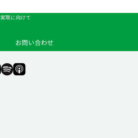
の実現に向けて
お問い合わせ
F（一
SIIF（一
SIIF（一
般財
般財
団法
団法
人 社
人 社
会変
会変
革推
革推
進財
進財
団）
団）
公式
公式
agram
Podcast『Elephant
Podcast『Elephant
Talk』
Talk』
@Spotify
@Apple