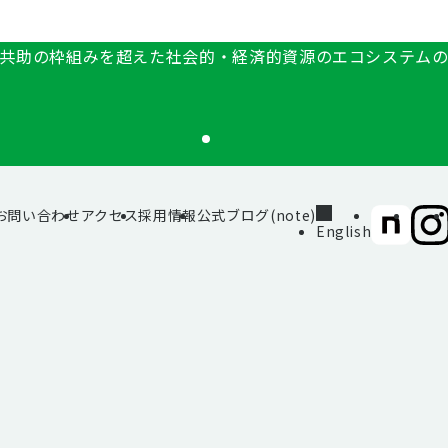
共助の枠組みを超えた社会的・経済的資源のエコシステム
お問い合わせ
アクセス
採用情報
公式ブログ(note)
SIIF（一
SII
English
般財
般財
団法
団法
人 社
人 社
会変
会変
革推
革推
進財
進財
団）
団）
公式
公式
note
Inst