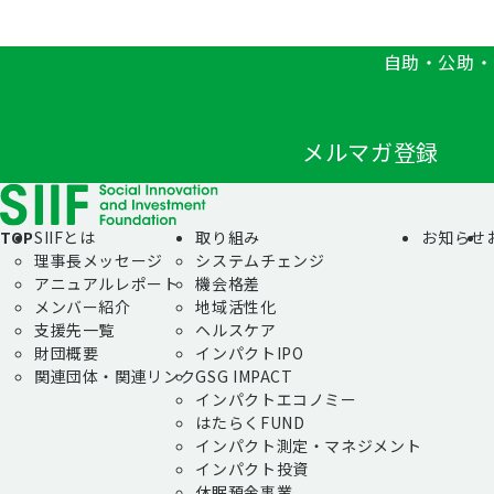
自助・公助・
メルマガ登録
TOP
SIIFとは
取り組み
お知らせ
理事長メッセージ
システムチェンジ
アニュアルレポート
機会格差
メンバー紹介
地域活性化
支援先一覧
ヘルスケア
財団概要
インパクトIPO
関連団体・関連リンク
GSG IMPACT
インパクトエコノミー
はたらくFUND
インパクト測定・マネジメント
インパクト投資
休眠預金事業