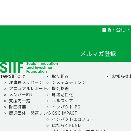
自助・公助・
メルマガ登録
TOP
SIIFとは
取り組み
お知らせ
理事長メッセージ
システムチェンジ
アニュアルレポート
機会格差
メンバー紹介
地域活性化
支援先一覧
ヘルスケア
財団概要
インパクトIPO
関連団体・関連リンク
GSG IMPACT
インパクトエコノミー
はたらくFUND