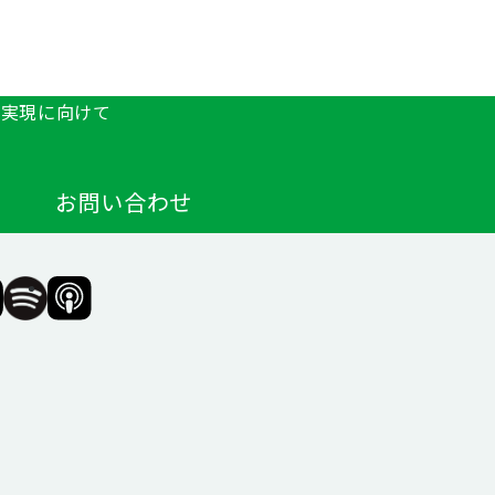
の実現に向けて
お問い合わせ
F（一
SIIF（一
SIIF（一
般財
般財
団法
団法
人 社
人 社
会変
会変
革推
革推
進財
進財
団）
団）
公式
公式