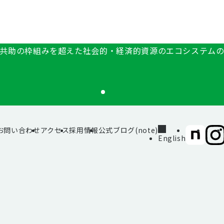
共助の枠組みを超えた社会的・経済的資源のエコシステム
お問い合わせ
アクセス
採用情報
公式ブログ(note)
SIIF（一
SII
English
般財
般財
団法
団法
人 社
人 社
会変
会変
革推
革推
進財
進財
団）
団）
公式
公式