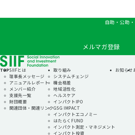
自助・公助・
メルマガ登録
TOP
SIIFとは
取り組み
お知らせ
理事長メッセージ
システムチェンジ
アニュアルレポート
機会格差
メンバー紹介
地域活性化
支援先一覧
ヘルスケア
財団概要
インパクトIPO
関連団体・関連リンク
GSG IMPACT
インパクトエコノミー
はたらくFUND
インパクト測定・マネジメント
インパクト投資