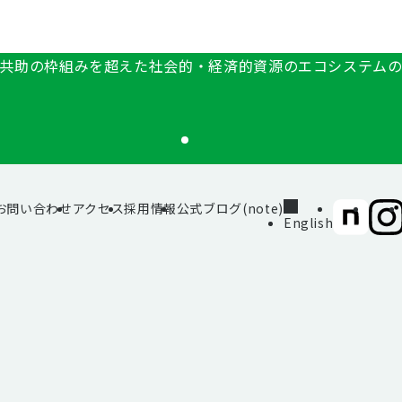
共助の枠組みを超えた社会的・経済的資源のエコシステム
お問い合わせ
アクセス
採用情報
公式ブログ(note)
SIIF（一
SII
English
般財
般財
団法
団法
人 社
人 社
会変
会変
革推
革推
進財
進財
団）
団）
公式
公式
note
Inst