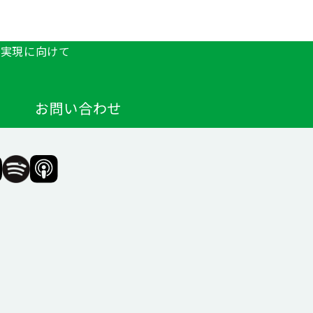
の実現に向けて
お問い合わせ
F（一
SIIF（一
SIIF（一
般財
般財
団法
団法
人 社
人 社
会変
会変
革推
革推
進財
進財
団）
団）
公式
公式
agram
Podcast『Elephant
Podcast『Elephant
Talk』
Talk』