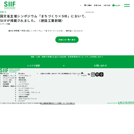
取り組み
お知らせ
SIIFとは
English
お知らせ
2021/02/10
国交省主催シンポジウム「まちづくり×SIB」において、
SIIFが掲載されました。（建設工業新聞）
#メディア掲載
建設工業新聞「来月４日にシンポジウム／「まちづくり×ＳＩＢ」／国交省」2021/02/10
お知らせ一覧へ戻る
自助・公助・共助の枠組みを超えた社会的・経済的資源のエコシステムの実現に向けて
メルマガ登録
お問い合わせ
TOP
SIIFとは
取り組み
お知らせ
お問い合わせ
アクセス
採用情報
公式ブログ(note)
SIIF（一
SIIF（一
SIIF（一
SIIF（一
English
理事長メッセージ
システムチェンジ
般財
般財
般財
般財
アニュアルレポート
機会格差
団法
団法
団法
団法
メンバー紹介
地域活性化
人 社
人 社
人 社
人 社
支援先一覧
ヘルスケア
会変
会変
会変
会変
財団概要
インパクトIPO
革推
革推
革推
革推
関連団体・関連リンク
GSG IMPACT
進財
進財
進財
進財
インパクトエコノミー
団）
団）
団）
団）
はたらくFUND
公式
公式
公式
公式
インパクト測定・マネジメント
note
Instagram
Podcast『Elephant
Podcast『Elephant
インパクト投資
Talk』
Talk』
休眠預金事業
@Spotify
@Apple
SIIFIC ウェルネスファンド
Podcast
B-Corp™
個人情報保護方針
サイト利用についてのお知らせ
© JAPAN SOCIAL INNOVATION AND INVESTMENT FOUNDATION