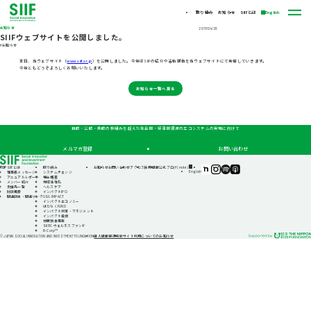
取り組み
お知らせ
SIIFとは
English
お知らせ
2017/04/28
SIIFウェブサイトを公開しました。
#お知らせ
本日、当ウェブサイト（
www.siif.or.jp
）を公開しました。今後はSIIFの紹介や活動報告を当ウェブサイトにて発信していきます。
今後ともどうぞよろしくお願いいたします。
お知らせ一覧へ戻る
自助・公助・共助の枠組みを超えた社会的・経済的資源のエコシステムの実現に向けて
メルマガ登録
お問い合わせ
TOP
SIIFとは
取り組み
お知らせ
お問い合わせ
アクセス
採用情報
公式ブログ(note)
SIIF（一
SIIF（一
SIIF（一
SIIF（一
English
理事長メッセージ
システムチェンジ
般財
般財
般財
般財
アニュアルレポート
機会格差
団法
団法
団法
団法
メンバー紹介
地域活性化
人 社
人 社
人 社
人 社
支援先一覧
ヘルスケア
会変
会変
会変
会変
財団概要
インパクトIPO
革推
革推
革推
革推
関連団体・関連リンク
GSG IMPACT
進財
進財
進財
進財
インパクトエコノミー
団）
団）
団）
団）
はたらくFUND
公式
公式
公式
公式
インパクト測定・マネジメント
note
Instagram
Podcast『Elephant
Podcast『Elephant
インパクト投資
Talk』
Talk』
休眠預金事業
@Spotify
@Apple
SIIFIC ウェルネスファンド
Podcast
B-Corp™
個人情報保護方針
サイト利用についてのお知らせ
© JAPAN SOCIAL INNOVATION AND INVESTMENT FOUNDATION