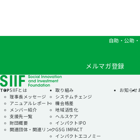
自助・公助・
メルマガ登録
TOP
SIIFとは
取り組み
お知らせ
理事長メッセージ
システムチェンジ
アニュアルレポート
機会格差
メンバー紹介
地域活性化
支援先一覧
ヘルスケア
財団概要
インパクトIPO
関連団体・関連リンク
GSG IMPACT
インパクトエコノミー