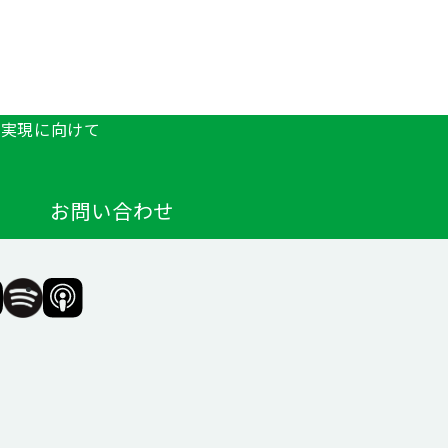
の実現に向けて
お問い合わせ
F（一
SIIF（一
SIIF（一
般財
般財
団法
団法
人 社
人 社
会変
会変
革推
革推
進財
進財
団）
団）