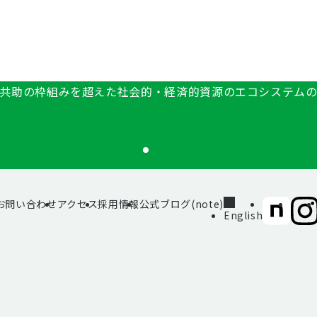
共助の枠組みを超えた社会的・経済的資源のエコシステム
お問い合わせ
アクセス
採用情報
公式ブログ(note)
SIIF（一
SII
English
般財
般財
団法
団法
人 社
人 社
会変
会変
革推
革推
進財
進財
団）
団）