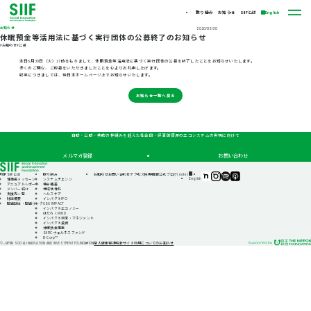
取り組み
お知らせ
SIIFとは
English
お知らせ
2020/06/30
休眠預金等活用法に基づく実行団体の公募終了のお知らせ
#お知らせ
#公募
本日6月30日（火）17時をもちまして、休眠預金等活用法に基づく実行団体の公募を終了したことをお知らせいたします。
多くのご関心、ご応募をいただきましたことを心よりお礼申し上げます。
結果につきましては、後日本ホームページ上でお知らせいたします。
お知らせ一覧へ戻る
自助・公助・共助の枠組みを超えた社会的・経済的資源のエコシステムの実現に向けて
メルマガ登録
お問い合わせ
TOP
SIIFとは
取り組み
お知らせ
お問い合わせ
アクセス
採用情報
公式ブログ(note)
SIIF（一
SIIF（一
SIIF（一
SIIF（一
English
理事長メッセージ
システムチェンジ
般財
般財
般財
般財
アニュアルレポート
機会格差
団法
団法
団法
団法
メンバー紹介
地域活性化
人 社
人 社
人 社
人 社
支援先一覧
ヘルスケア
会変
会変
会変
会変
財団概要
インパクトIPO
革推
革推
革推
革推
関連団体・関連リンク
GSG IMPACT
進財
進財
進財
進財
インパクトエコノミー
団）
団）
団）
団）
はたらくFUND
公式
公式
公式
公式
インパクト測定・マネジメント
note
Instagram
Podcast『Elephant
Podcast『Elephant
インパクト投資
Talk』
Talk』
休眠預金事業
@Spotify
@Apple
SIIFIC ウェルネスファンド
Podcast
B-Corp™
個人情報保護方針
サイト利用についてのお知らせ
© JAPAN SOCIAL INNOVATION AND INVESTMENT FOUNDATION