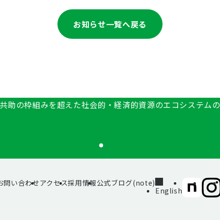
お知らせ一覧へ戻る
共助の枠組みを超えた社会的・経済的資源のエコシステム
お問い合わせ
アクセス
採用情報
公式ブログ(note)
SIIF（一
SII
English
般財
般財
団法
団法
人 社
人 社