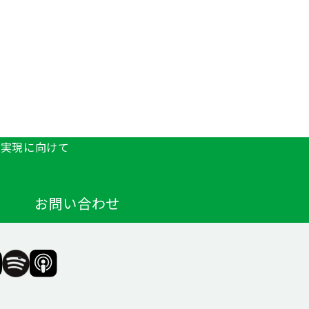
の実現に向けて
お問い合わせ
F（一
SIIF（一
SIIF（一
般財
般財
団法
団法
人 社
人 社