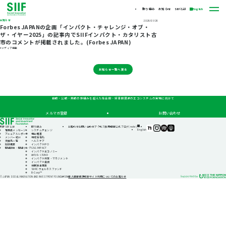
取り組み
お知らせ
SIIFとは
English
お知らせ
2026/01/26
Forbes JAPANの企画「インパクト・チャレンジ・オブ・
ザ・イヤー2025」の記事内でSIIFインパクト・カタリスト古
市のコメントが掲載されました。(Forbes JAPAN)
#メディア掲載
お知らせ一覧へ戻る
自助・公助・共助の枠組みを超えた社会的・経済的資源のエコシステムの実現に向けて
メルマガ登録
お問い合わせ
TOP
SIIFとは
取り組み
お知らせ
お問い合わせ
アクセス
採用情報
公式ブログ(note)
SIIF（一
SIIF（一
SIIF（一
SIIF（一
English
理事長メッセージ
システムチェンジ
般財
般財
般財
般財
アニュアルレポート
機会格差
団法
団法
団法
団法
メンバー紹介
地域活性化
人 社
人 社
人 社
人 社
支援先一覧
ヘルスケア
会変
会変
会変
会変
財団概要
インパクトIPO
革推
革推
革推
革推
関連団体・関連リンク
GSG IMPACT
進財
進財
進財
進財
インパクトエコノミー
団）
団）
団）
団）
はたらくFUND
公式
公式
公式
公式
インパクト測定・マネジメント
note
Instagram
Podcast『Elephant
Podcast『Elephant
インパクト投資
Talk』
Talk』
休眠預金事業
@Spotify
@Apple
SIIFIC ウェルネスファンド
Podcast
B-Corp™
個人情報保護方針
サイト利用についてのお知らせ
© JAPAN SOCIAL INNOVATION AND INVESTMENT FOUNDATION