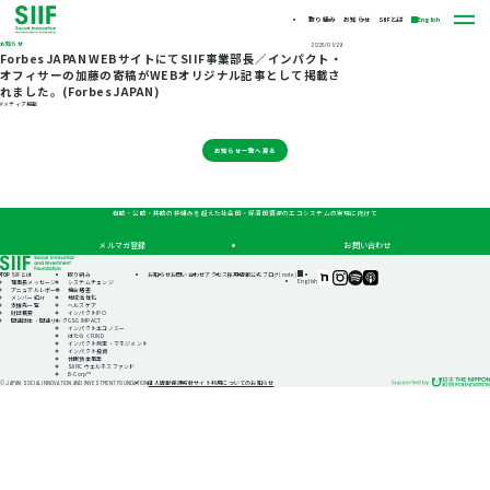
取り組み
お知らせ
SIIFとは
English
お知らせ
2026/01/29
Forbes JAPAN WEBサイトにてSIIF事業部長／インパクト・
オフィサーの加藤の寄稿がWEBオリジナル記事として掲載さ
れました。(Forbes JAPAN)
#メディア掲載
お知らせ一覧へ戻る
自助・公助・共助の枠組みを超えた社会的・経済的資源のエコシステムの実現に向けて
メルマガ登録
お問い合わせ
TOP
SIIFとは
取り組み
お知らせ
お問い合わせ
アクセス
採用情報
公式ブログ(note)
SIIF（一
SIIF（一
SIIF（一
SIIF（一
English
理事長メッセージ
システムチェンジ
般財
般財
般財
般財
アニュアルレポート
機会格差
団法
団法
団法
団法
メンバー紹介
地域活性化
人 社
人 社
人 社
人 社
支援先一覧
ヘルスケア
会変
会変
会変
会変
財団概要
インパクトIPO
革推
革推
革推
革推
関連団体・関連リンク
GSG IMPACT
進財
進財
進財
進財
インパクトエコノミー
団）
団）
団）
団）
はたらくFUND
公式
公式
公式
公式
インパクト測定・マネジメント
note
Instagram
Podcast『Elephant
Podcast『Elephant
インパクト投資
Talk』
Talk』
休眠預金事業
@Spotify
@Apple
SIIFIC ウェルネスファンド
Podcast
B-Corp™
個人情報保護方針
サイト利用についてのお知らせ
© JAPAN SOCIAL INNOVATION AND INVESTMENT FOUNDATION