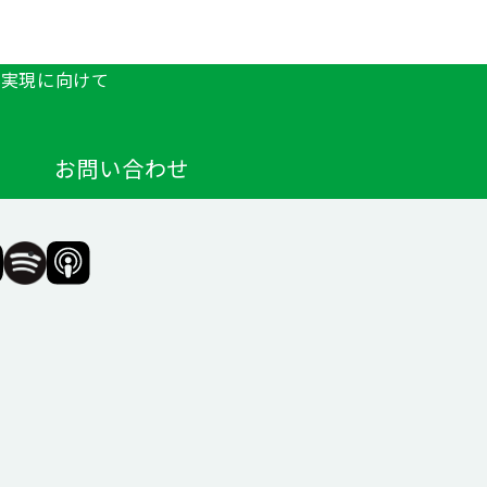
の実現に向けて
お問い合わせ
F（一
SIIF（一
SIIF（一
般財
般財
団法
団法
人 社
人 社
会変
会変
革推
革推
進財
進財
団）
団）
公式
公式
agram
Podcast『Elephant
Podcast『Elephant
Talk』
Talk』