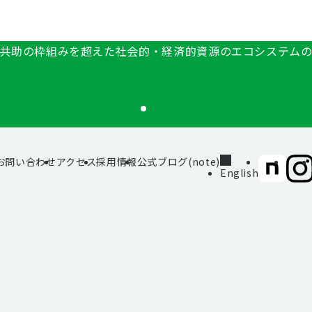
共助の枠組みを超えた社会的・経済的資源のエコシステム
お問い合わせ
アクセス
採用情報
公式ブログ(note)
SIIF（一
SII
English
般財
般財
団法
団法
人 社
人 社
会変
会変
革推
革推
進財
進財
団）
団）
公式
公式
note
Inst