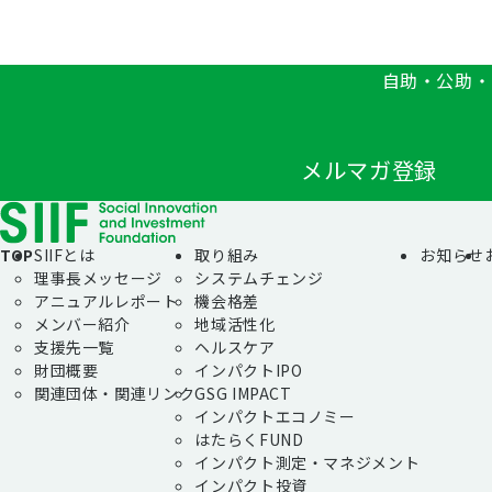
自助・公助・
メルマガ登録
TOP
SIIFとは
取り組み
お知らせ
理事長メッセージ
システムチェンジ
アニュアルレポート
機会格差
メンバー紹介
地域活性化
支援先一覧
ヘルスケア
財団概要
インパクトIPO
関連団体・関連リンク
GSG IMPACT
インパクトエコノミー
はたらくFUND
インパクト測定・マネジメント
インパクト投資