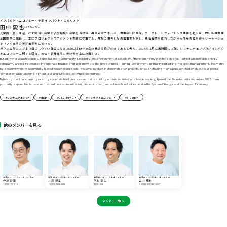
インパクト・エコノミー・ラボ インパクト・カタリスト
田中 愛也
AYA TANAKA
大学院（修士課程）にて地域社会学および環境社会学を専攻後、再生可能エネルギー事業会社に就職。コーポレートファイナンス業務を担当後、同社新規事業
企画部門に異動し、主にプロジェクトマネジメント業務に従事する。地域に根差した発電事業を志し、農畜産業を維持しながら太陽光発電を行うソーラーシェ
アリング事業の実証事業等に携わる。
様々な立場の人がより過ごしやすい社会になるためには既存社会の構造変換が必要であると考え、2025年11月に当財団に入職。システムチェンジ及びインパク
トエコノミーに関する調査、発信・普及事業の実施等を主に担当する。
During my graduate studies, I specialized in Community Sociology and Environmental Sociology. After earning my Master’s degree, I joined a renewable energy
company, where I first worked in corporate finance and later moved to the New Business Planning Department, primarily engaging in project management. Motivated
by a commitment to community-based power generation, I became involved in demonstration projects for solar sharing—an approach that enables solar power
generation while allowing agricultural and livestock activities to continue.
Believing that transforming existing societal structures is essential to building a more inclusive and livable society, I joined the Foundation in November 2025. I am
primarily responsible for research as well as communication, dissemination, and outreach activities related to System Change and the Impact Economy.
#システムチェンジ
#海洋
#GSG IMPACT
#インパクトエコノミー
#B-Corp™
他のメンバーを見る
事業部 インパクト・オフィサー
事業部 インパクト・オフィサー
事業部・インパクトオフィサー
事業部 インパクト・オフィサー
守屋 智紀
川原 嬉生
阿部 竜生
古林 拓也
TOMOKI MORIYA
YOSHIO KAWAHARA
RYUKI ABE
TAKUYA FURUBAYASHI*
メンバー一覧へ