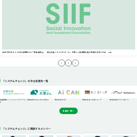
SIIFが注力する３つの社会課題＃01「地域活性化」 変化を起こそうとする「人」が新しい価値観を運び地域を元気にする
#記事
1
2
3
「システムチェンジ」の主な支援先一覧
近畿四国ソーシャルインパクトファン
株式会社LivEQuality大家さん
株式会社 AiCAN
株式会社エーゼログループ
株式会社はたらクリエイト
ド
支援先一覧へ
「システムチェンジ」に関連するメンバー