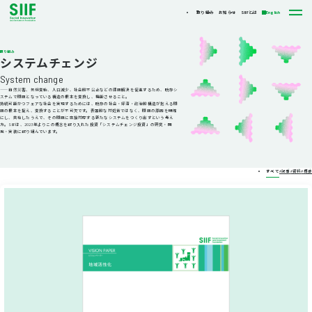
取り組み
お知らせ
SIIFとは
English
取り組み
システムチェンジ
System change
—— 自然災害、気候変動、人口減少、社会的不公正などの課題解決を促進するため、既存シ
ステムで問題となっている構造の根本を変換し、機能させること。
持続可能かつフェアな社会を実現するためには、既存の社会・経済・政治的構造が抱える問
題の根本を捉え、変換することが不可欠です。表面的な対処策ではなく、問題の原因を明確
にし、共有したうえで、その問題に直接対応する新たなシステムをつくり出すという考え
方。SIIFは、2023年よりこの概念を取り入れた投資「システムチェンジ投資」の研究・開
発・実装に取り組んでいます。
すべて
#記事
#資料
#概要