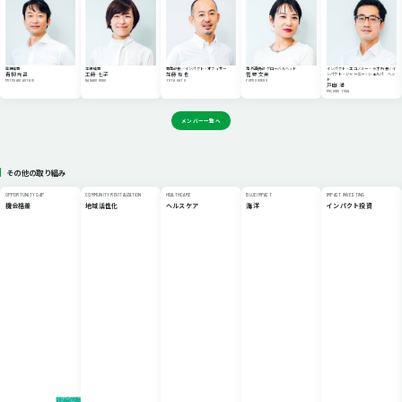
専務理事
常務理事
事業部長／インパクト・オフィサー
海外連携部 グローバルヘッド
インパクト・エコノミー・ラボ 所長 / イ
青柳 光昌
工藤 七子
加藤 有也
菅野 文美
ンパクト・ジャーニー・シェルパ ヘッ
ド
MITSUAKI AOYAGI
NANAKO KUDO
YUYA KATO
FUMI SUGENO
戸田 満
MICHIRU TODA
メンバー一覧へ
その他の取り組み
OPPORTUNITY GAP
COMMUNITY REVITALIZATION
HEALTHCARE
BLUE IMPACT
IMPACT INVESTING
機会格差
地域活性化
ヘルスケア
海洋
インパクト投資