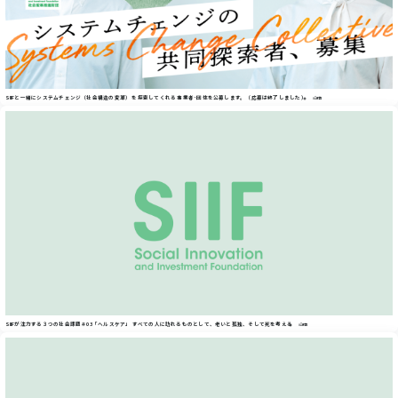
SIIFと一緒にシステムチェンジ（社会構造の変革） を探索してくれる 事業者･団体を公募します。（応募は終了しました）
#記事
SIIFが注力する３つの社会課題＃03「ヘルスケア」 すべての人に訪れるものとして、老いと孤独、そして死を考える
#記事